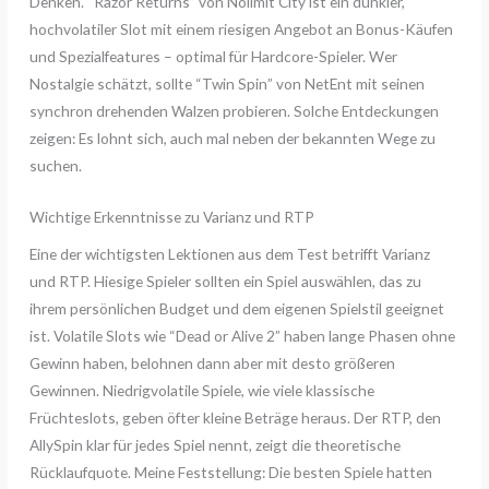
Denken. “Razor Returns” von Nolimit City ist ein dunkler,
hochvolatiler Slot mit einem riesigen Angebot an Bonus-Käufen
und Spezialfeatures – optimal für Hardcore-Spieler. Wer
Nostalgie schätzt, sollte “Twin Spin” von NetEnt mit seinen
synchron drehenden Walzen probieren. Solche Entdeckungen
zeigen: Es lohnt sich, auch mal neben der bekannten Wege zu
suchen.
Wichtige Erkenntnisse zu Varianz und RTP
Eine der wichtigsten Lektionen aus dem Test betrifft Varianz
und RTP. Hiesige Spieler sollten ein Spiel auswählen, das zu
ihrem persönlichen Budget und dem eigenen Spielstil geeignet
ist. Volatile Slots wie “Dead or Alive 2” haben lange Phasen ohne
Gewinn haben, belohnen dann aber mit desto größeren
Gewinnen. Niedrigvolatile Spiele, wie viele klassische
Früchteslots, geben öfter kleine Beträge heraus. Der RTP, den
AllySpin klar für jedes Spiel nennt, zeigt die theoretische
Rücklaufquote. Meine Feststellung: Die besten Spiele hatten