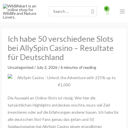
Skip
Search
to
for:
content
Ich habe 50 verschiedene Slots
bei AllySpin Casino – Resultate
für Deutschland
Uncategorized
/
July 2, 2026
/
6 minutes of reading
Die Auswahl an Online-Slots ist riesig. Wer hier die
tatsächlichen Highlights entdecken möchte, muss viel Zeit
investieren oder auf die Erfahrungen anderer bauen. Ich habe für
alle deutschen Slot-Fans genau das getan und 50
Spielautomaten bei AllySpin Casino einem gründlichen