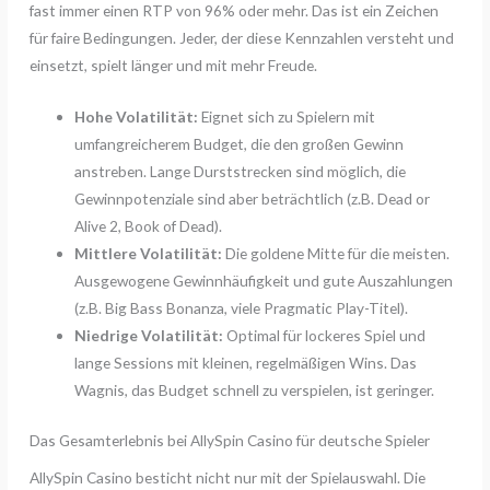
fast immer einen RTP von 96% oder mehr. Das ist ein Zeichen
für faire Bedingungen. Jeder, der diese Kennzahlen versteht und
einsetzt, spielt länger und mit mehr Freude.
Hohe Volatilität:
Eignet sich zu Spielern mit
umfangreicherem Budget, die den großen Gewinn
anstreben. Lange Durststrecken sind möglich, die
Gewinnpotenziale sind aber beträchtlich (z.B. Dead or
Alive 2, Book of Dead).
Mittlere Volatilität:
Die goldene Mitte für die meisten.
Ausgewogene Gewinnhäufigkeit und gute Auszahlungen
(z.B. Big Bass Bonanza, viele Pragmatic Play-Titel).
Niedrige Volatilität:
Optimal für lockeres Spiel und
lange Sessions mit kleinen, regelmäßigen Wins. Das
Wagnis, das Budget schnell zu verspielen, ist geringer.
Das Gesamterlebnis bei AllySpin Casino für deutsche Spieler
AllySpin Casino besticht nicht nur mit der Spielauswahl. Die