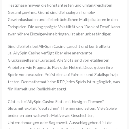
Testphase hinweg die konstantesten und umfangreichsten
Gesamtgewinne. Grund sind die häufigen Tumble-
Gewinnkaskaden und die beträchtlichen Multiplikatoren in den
Freispielen. Die ausgeprägte Volatilität von “Book of Dead” kann
zwar höhere Einzelgewinne bringen, ist aber unbeständiger.
Sind die Slots bei AllySpin Casino gerecht und kontrolliert?
Ja. AllySpin Casino verfügt über eine anerkannte
Glücksspiellizenz (Curaçao). Alle Slots sind von etablierten
Anbietern wie Pragmatic Play oder NetEnt. Diese geben ihre
Spiele von neutralen Prüfstellen auf Fairness und Zufallsprinzip
testen. Der mathematische RTP jedes Spiels ist zugänglich, was
für Klarheit und Redlichkeit sorgt.
Gibt es bei AllySpin Casino Slots mit hiesigen Themen?
Slots mit explizit “deutschen” Themen sind selten. Viele Spiele
bedienen aber weltweite Motive wie Geschichten,
Unternehmungen oder Sagenwelt. Ausschlaggebend ist die