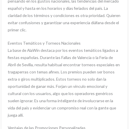
pensando en los gustos nacionales, las tendencias del mercado
español y hasta en los horarios y días feriados del país. La
claridad de los términos y condiciones es otra prioridad. Quieren
evitar confusiones y garantizar una experiencia diáfana desde el
primer clic.
Eventos Temáticos y Torneos Nacionales
La base de AlaWin destaca por los eventos temáticos ligados a
fiestas españolas. Durante las Fallas de Valencia o la Feria de
Abril de Sevilla, resulta habitual encontrar torneos especiales en
tragaperras con temas afines. Los premios pueden ser bonos
extra o giros multiplicados. Estos torneos no solo dan la
oportunidad de ganar más. Forjan un vínculo emocional y
cultural con los usuarios, algo que los operadores genéricos
suelen ignorar. Es una forma inteligente de involucrarse en la
vida del país y evidenciar un compromiso real con la gente que
juega allí.
Ventajas de las Promociones Personalizadas