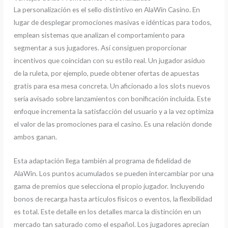
La personalización es el sello distintivo en AlaWin Casino. En
lugar de desplegar promociones masivas e idénticas para todos,
emplean sistemas que analizan el comportamiento para
segmentar a sus jugadores. Así consiguen proporcionar
incentivos que coincidan con su estilo real. Un jugador asiduo
de la ruleta, por ejemplo, puede obtener ofertas de apuestas
gratis para esa mesa concreta. Un aficionado a los slots nuevos
sería avisado sobre lanzamientos con bonificación incluida. Este
enfoque incrementa la satisfacción del usuario y a la vez optimiza
el valor de las promociones para el casino. Es una relación donde
ambos ganan.
Esta adaptación llega también al programa de fidelidad de
AlaWin. Los puntos acumulados se pueden intercambiar por una
gama de premios que selecciona el propio jugador. Incluyendo
bonos de recarga hasta artículos físicos o eventos, la flexibilidad
es total. Este detalle en los detalles marca la distinción en un
mercado tan saturado como el español. Los jugadores aprecian