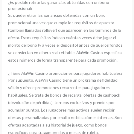
¿Es posible retirar las ganancias obtenidas con un bono
promocional?
Sí, puede retirar las ganancias obtenidas con un bono
promocional una vez que cumpla los requisitos de apuesta
(también llamados rollover) que aparecen en los términos de la
oferta. Estos requisitos indican cuántas veces debe jugar el
monto del bono (y a veces el depósito) antes de que los fondos
se conviertan en dinero real retirable. AlaWin Casino especifica
estos números de forma transparente para cada promoción.
¿Tiene AlaWin Casino promociones para jugadores habituales?
Por supuesto. AlaWin Casino tiene un programa de fidelidad
sólido y ofrece promociones recurrentes para jugadores
habituales. Se trata de bonos de recarga, ofertas de cashback
(devolución de pérdidas), torneos exclusivos y premios por
acumular puntos. Los jugadores más activos suelen recibir
ofertas personalizadas por email o notificaciones internas. Son
ofertas adaptadas a su historial de juego, como bonos
específicos para tragamonedas o mesas de ruleta.