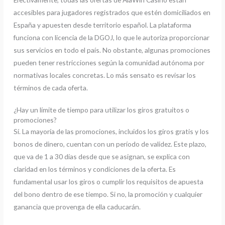
accesibles para jugadores registrados que estén domiciliados en
España y apuesten desde territorio español. La plataforma
funciona con licencia de la DGOJ, lo que le autoriza proporcionar
sus servicios en todo el país. No obstante, algunas promociones
pueden tener restricciones según la comunidad autónoma por
normativas locales concretas. Lo más sensato es revisar los
términos de cada oferta.
¿Hay un límite de tiempo para utilizar los giros gratuitos o
promociones?
Sí. La mayoría de las promociones, incluidos los giros gratis y los
bonos de dinero, cuentan con un período de validez. Este plazo,
que va de 1 a 30 días desde que se asignan, se explica con
claridad en los términos y condiciones de la oferta. Es
fundamental usar los giros o cumplir los requisitos de apuesta
del bono dentro de ese tiempo. Si no, la promoción y cualquier
ganancia que provenga de ella caducarán.