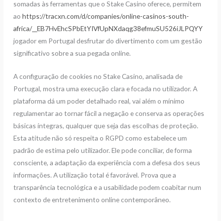
somadas às ferramentas que o Stake Casino oferece, permitem
ao
https://tracxn.com/d/companies/online-casinos-south-
africa/__EB7HvEhcSPbEtYIVfUpNXdaqg38efmuSU526iJLPQYY
jogador em Portugal desfrutar do divertimento com um gestão
significativo sobre a sua pegada online.
A configuração de cookies no Stake Casino, analisada de
Portugal, mostra uma execução clara e focada no utilizador. A
plataforma dá um poder detalhado real, vai além o mínimo
regulamentar ao tornar fácil a negação e conserva as operações
básicas íntegras, qualquer que seja das escolhas de proteção.
Esta atitude não só respeita o RGPD como estabelece um
padrão de estima pelo utilizador. Ele pode conciliar, de forma
consciente, a adaptação da experiência com a defesa dos seus
informações. A utilização total é favorável. Prova que a
transparência tecnológica e a usabilidade podem coabitar num
contexto de entretenimento online contemporâneo.