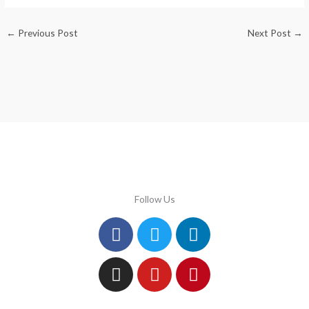
←
Previous Post
Next Post
→
Follow Us
Facebook
Instagram
Twitter
Youtube
Linkedin
Pinterest