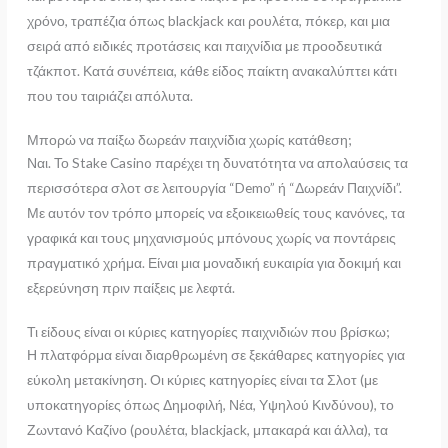
χρόνο, τραπέζια όπως blackjack και ρουλέτα, πόκερ, και μια
σειρά από ειδικές προτάσεις και παιχνίδια με προοδευτικά
τζάκποτ. Κατά συνέπεια, κάθε είδος παίκτη ανακαλύπτει κάτι
που του ταιριάζει απόλυτα.
Μπορώ να παίξω δωρεάν παιχνίδια χωρίς κατάθεση;
Ναι. Το Stake Casino παρέχει τη δυνατότητα να απολαύσεις τα
περισσότερα σλοτ σε λειτουργία “Demo” ή “Δωρεάν Παιχνίδι”.
Με αυτόν τον τρόπο μπορείς να εξοικειωθείς τους κανόνες, τα
γραφικά και τους μηχανισμούς μπόνους χωρίς να ποντάρεις
πραγματικό χρήμα. Είναι μια μοναδική ευκαιρία για δοκιμή και
εξερεύνηση πριν παίξεις με λεφτά.
Τι είδους είναι οι κύριες κατηγορίες παιχνιδιών που βρίσκω;
Η πλατφόρμα είναι διαρθρωμένη σε ξεκάθαρες κατηγορίες για
εύκολη μετακίνηση. Οι κύριες κατηγορίες είναι τα Σλοτ (με
υποκατηγορίες όπως Δημοφιλή, Νέα, Υψηλού Κινδύνου), το
Ζωντανό Καζίνο (ρουλέτα, blackjack, μπακαρά και άλλα), τα