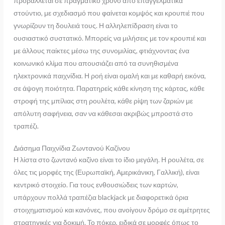
προβάλλεται σε πραγματικό χρόνο από επαγγελματικά
στούντιο, με σχεδιασμό που φαίνεται κομψός και κρουπιέ που
γνωρίζουν τη δουλειά τους. Η αλληλεπίδραση είναι το
ουσιαστικό συστατικό. Μπορείς να μιλήσεις με τον κρουπιέ και
με άλλους παίκτες μέσω της συνομιλίας, φτιάχνοντας ένα
κοινωνικό κλίμα που απουσιάζει από τα συνηθισμένα
ηλεκτρονικά παιχνίδια. Η ροή είναι ομαλή και με καθαρή εικόνα,
σε άψογη ποιότητα. Παρατηρείς κάθε κίνηση της κάρτας, κάθε
στροφή της μπίλιας στη ρουλέτα, κάθε ρίψη των ζαριών με
απόλυτη σαφήνεια, σαν να κάθεσαι ακριβώς μπροστά στο
τραπέζι.
Διάσημα Παιχνίδια Ζωντανού Καζίνου
Η λίστα στο ζωντανό καζίνο είναι το ίδιο μεγάλη. Η ρουλέτα, σε
όλες τις μορφές της (Ευρωπαϊκή, Αμερικάνικη, Γαλλική), είναι
κεντρικό στοιχείο. Για τους ενθουσιώδεις των καρτών,
υπάρχουν πολλά τραπέζια blackjack με διαφορετικά όρια
στοιχηματισμού και κανόνες, που ανοίγουν δρόμο σε αμέτρητες
στρατηγικές για δοκιμή. Το πόκερ, ειδικά σε μορφές όπως το