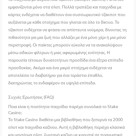
εμφανίζονται μόνο στα σλοτ. Πολλά τραπέζια και παιχνίδια με
κάρτες ενδέχεται να διαθέτουν ένα συσσωρευτικό τζάκποτ που
αυξάνεται με κάθε στοίχημα που γίνεται σε όλο το δίκτυο. Το
τζάκποτ ενδέχεται να φτάσει σε απίστευτα νούμερα, δίνοντας τη
πιθανότητα για μια ζωή που αλλάζει με ένα μόνο χέρι ή μια μόνο
περιστροφή. Οι παίκτες μπορούν εύκολα να τα ανακαλύψουν
μέσω ειδικών φίλτρων ή μιας αφιερωμένης ενότητας. Η
παρουσία τέτοιων δυνατοτήτων προσδίδει ένα έξτρα επίπεδο
προσδοκίας. Ακόμα και ένα μικρό στοίχημα ενδέχεται να
αποτελέσει το διαβατήριο για ένα τεράστιο έπαθλο,
διατηρώντας το ενδιαφέρον σε υψηλά επίπεδα.
Συχνές Ερωτήσεις (FAQ)
Ποια είναι η ποσότητα παιχνίδια παρέχει συνολικά το Stake
Casino;
Το Stake Casino διαθέτει μια βιβλιοθήκη που ξεπερνά τα 2000
σλοτ και παιχνίδια καζίνου. Αυτή η βιβλιοθήκη περιέχει κλασικά
και μοντέρνα σλοτ, ζωντανό καζίνο με κρουπιέ σε πραγματικό