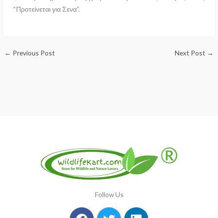
“Προτείνεται για Σενα”.
←
Previous Post
Next Post
→
Follow Us
Facebook
Instagram
Twitter
Youtube
Linkedin
Pinterest